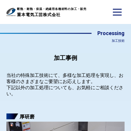
断熱・耐熱・保温・絶縁用各種材料の加工・販売
メニュ
重本電気工芸株式会社
Processing
加工技術
Example
加工事例
当社の特殊加工技術にて、多様な加工処理を実現し、お
客様のさまざまなご要望にお応えします。
下記以外の加工処理についても、お気軽にご相談くださ
い。
厚研磨