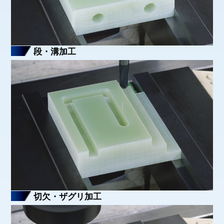
段・溝加工
切欠・ザグリ加工