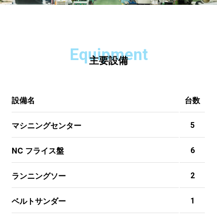
Equipment
主要設備
設備名
台数
マシニングセンター
5
NC フライス盤
6
ランニングソー
2
ベルトサンダー
1