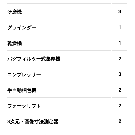
研磨機
3
グラインダー
1
乾燥機
1
バグフィルター式集塵機
2
コンプレッサー
3
半自動梱包機
2
フォークリフト
2
3次元・画像寸法測定器
2